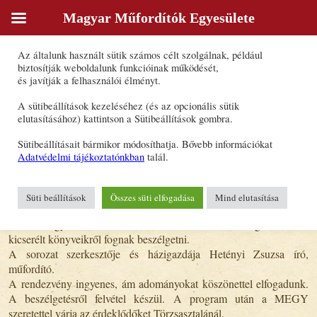
Magyar Műfordítók Egyesülete
Sütik
Az általunk használt sütik számos célt szolgálnak, például
1 sima 1 fordított: Könyvcsere Kövesdi
biztosítják weboldalunk funkcióinak működését,
és javítják a felhasználói élményt.
Miklóssal és Varró Dániellel
A sütibeállítások kezeléséhez (és az opcionális sütik
elutasításához) kattintson a Sütibeállítások gombra.
2024. január 19., 11:00
Sütibeállításait bármikor módosíthatja. Bővebb információkat
A Szépírók Társasága és a Magyar Műfordítók Egyesülete közös
Adatvédelmi tájékoztatónkban
talál.
sorozatának idei évadát február 7-én szerdán folytatjuk, 19 órai
kezdettel a Három Holló / Drei Raben kávéházban (1052
Budapest, Piarista köz 1.)
Süti beállítások
Összes süti elfogadása
Mind elutasítása
Kövesdi Miklós műfordító vendége Varró Dániel költő, a Túl a
Maszat-hegyen 2, illetve Celeste Barber Kihívás elfogadva című
kicserélt könyveikről fognak beszélgetni.
A sorozat szerkesztője és házigazdája Hetényi Zsuzsa író,
műfordító.
A rendezvény ingyenes, ám adományokat köszönettel elfogadunk.
A beszélgetésről felvétel készül. A program után a MEGY
szeretettel várja az érdeklődőket Törzsasztalánál.