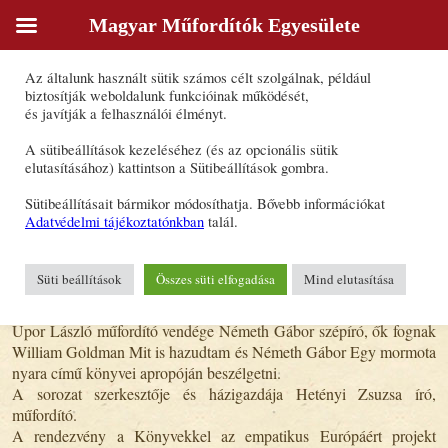
Magyar Műfordítók Egyesülete
Sütik
Az általunk használt sütik számos célt szolgálnak, például
1 sima, 1 fordított: Könyvcsere Upor
biztosítják weboldalunk funkcióinak működését,
és javítják a felhasználói élményt.
Lászlóval és Németh Gáborral a Három
A sütibeállítások kezeléséhez (és az opcionális sütik
Hollóban!
elutasításához) kattintson a Sütibeállítások gombra.
Sütibeállításait bármikor módosíthatja. Bővebb információkat
2024. február 28., 07:18
Adatvédelmi tájékoztatónkban
talál.
A Szépírók Társasága és a Magyar Műfordítók Egyesülete közös
sorozatának folytatjuk idei programját, március 6-án szerdán 19
Süti beállítások
Összes süti elfogadása
Mind elutasítása
órai kezdettel a Három Holló / Drei Raben kávéházban (1052
Budapest, Piarista köz 1.)
Upor László műfordító vendége Németh Gábor szépíró, ők fognak
William Goldman Mit is hazudtam és Németh Gábor Egy mormota
nyara című könyvei apropóján beszélgetni.
A sorozat szerkesztője és házigazdája Hetényi Zsuzsa író,
műfordító.
A rendezvény a Könyvekkel az empatikus Európáért projekt