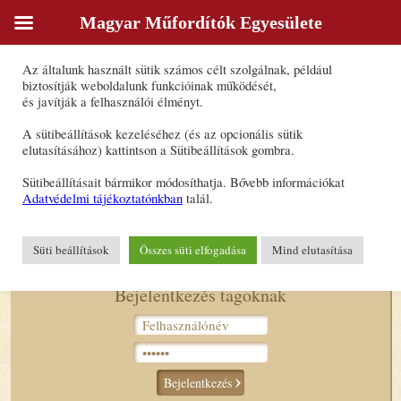
Magyar Műfordítók Egyesülete
Sütik
Az általunk használt sütik számos célt szolgálnak, például
Detre Zsuzsanna
biztosítják weboldalunk funkcióinak működését,
és javítják a felhasználói élményt.
Forrásnyelv(ek): cseh, francia
A sütibeállítások kezeléséhez (és az opcionális sütik
Célnyelv(ek): magyar
elutasításához) kattintson a Sütibeállítások gombra.
Fordításon kívüli egyéb tevékenység:
Sütibeállításait bármikor módosíthatja. Bővebb információkat
- szerkesztés
Adatvédelmi tájékoztatónkban
talál.
- kontrollszerkesztés
E-mail-cím:
zsuzsa.detre2@gmail.com
Süti beállítások
Összes süti elfogadása
Mind elutasítása
Bejelentkezés tagoknak
Bejelentkezés