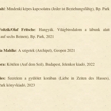
tah
l: Mindenki képes kapcsolatra (Jeder ist Beziehungsfähig), Bp. Park
oitzik/Olaf Fritsche
: Hangyák. Világbirodalom a lábunk alatt
auf sechs Beinen), Bp. Park, 2021
ia Mahlke
: A szigetek (Archipel), Geopen 2021
ora:
Kötélen (Auf dem Seil), Budapest, Jelenkor kiadó, 2022
ies:
Szerelem a gyűlölet korában (Liebe in Zeiten des Hasses),
Park könyvkiadó, 2023