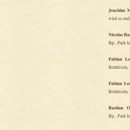
Joachim M
wird es end
Nicolas Ba
Bp., Park k
Fabian L
Betűtészta,
Fabian Le
Betűtészta,
Bastian O
Bp., Park k