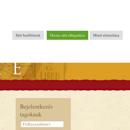
Süti beállítások
Összes süti elfogadása
Mind elutasítása
Bejelentkezés
tagoknak