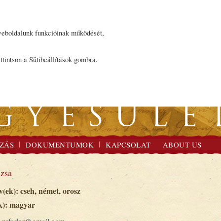
 weboldalunk funkcióinak működését,
ttintson a Sütibeállítások gombra.
ZÁS
DOKUMENTUMOK
KAPCSOLAT
ABOUT US
zsa
v(ek): cseh, német, orosz
k): magyar