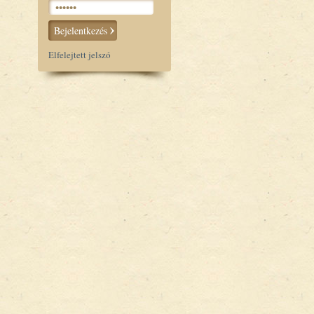
Bejelentkezés
Elfelejtett jelszó