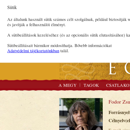
Sütik
Az általunk használt sütik számos célt szolgálnak, például biztosítják
és javítják a felhasználói élményt.
A sütibeállítások kezeléséhez (és az opcionális sütik elutasításához) ka
Sütibeállításait bármikor módosíthatja. Bővebb információkat
Adatvédelmi tájékoztatónkban
talál.
A MEGY
TAGOK
CSATLAKO
Fodor Zsu
Forrásnyel
Célnyelv(e