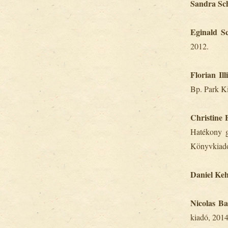
Sandra Sc
Eginald Sc
2012.
Florian Ill
Bp. Park K
Christine
Hatékony g
Könyvkiadó
Daniel Ke
Nicolas B
kiadó, 2014