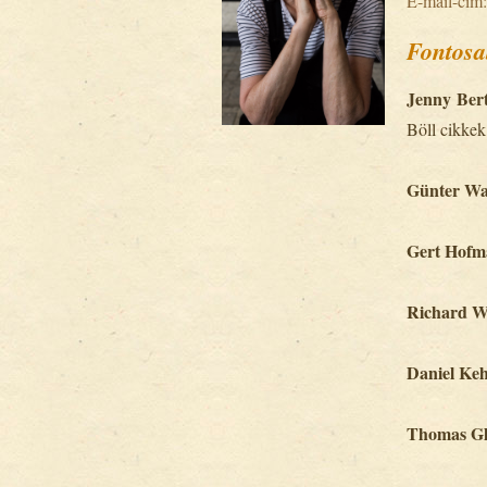
E-mail-cím
Fontosa
Jenny Bert
Böll cikkek
Günter Wal
Gert Hof
Richard W
Daniel Ke
Thomas Gl