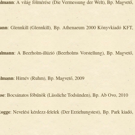
hlmann
: A világ fölmérése (Die Vermessung der Welt), Bp. Magvető,
wann
: Glennkill (Glennkill), Bp. Athenaeum 2000 Könyvkiadó KFT,
hlmann
: A Beerholm-illúzió (Beerholms Vorstellung), Bp. Magvető,
hlmann
: Hírnév (Ruhm), Bp. Magvető, 2009
se
: Bocsánatos főbűnök (Lässliche Todsünden), Bp. Ab Ovo, 2010
Rogge
: Nevelési kérdezz-felelek (Der Erziehungstest), Bp. Park kiadó,