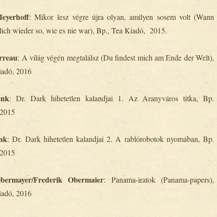
eyerhoff
: Mikor lesz végre újra olyan, amilyen sosem volt (Wann
lich wieder so, wie es nie war), Bp., Tea Kiadó, 2015.
rreau
: A világ végén megtalálsz (Du findest mich am Ende der Welt),
iadó, 2016
enk
: Dr. Dark hihetetlen kalandjai 1. Az Aranyváros titka, Bp.
 2015
nk
: Dr. Dark hihetetlen kalandjai 2. A rablórobotok nyomában, Bp.
 2015
bermayer/Frederik Obermaier
: Panama-iratok (Panama-papers),
iadó, 2016