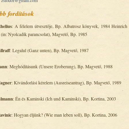
:
zsfodor@gmail.com
bb fordítások
helius
: A félelem útvesztője, Bp. Albatrosz könyvek, 1984 Heinrich
 (in: Nyolcadik parancsolat), Magvető, Bp. 1985
lraff
: Legalul (Ganz unten), Bp. Magvető, 1987
mann
: Meghódításunk (Unsere Eroberung), Bp. Magvető, 1988
agner
: Kivándorlási kérelem (Ausreiseantrag), Bp. Magvető, 1989
hlmann
: Én és Kaminski (Ich und Kaminski), Bp. Kortina, 2003
avinic
: Hogyan éljünk? (Wie man leben soll), Bp. Kortina, 2006