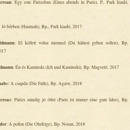
arreau
: Egy este Párizsban (Eines abends in Paris), P., Park kiadó,
: Jó bőrben (Hautnah), Bp., Park kiadó, 2017
ehlmann
: El kellett volna menned (Du hättest gehen sollen), Bp.
017
hlmann
: Én és Kaminski (Ich und Kaminski), Bp. Magvető, 2017
aab
e: A csapda (Die Falle), Bp. Agave, 2018
arrea
u: Párizs mindig jó ötlet (Paris ist immer eine gute Idee), Bp.
der
: A pofon (Die Ohrfeige), Bp. Noran, 2018