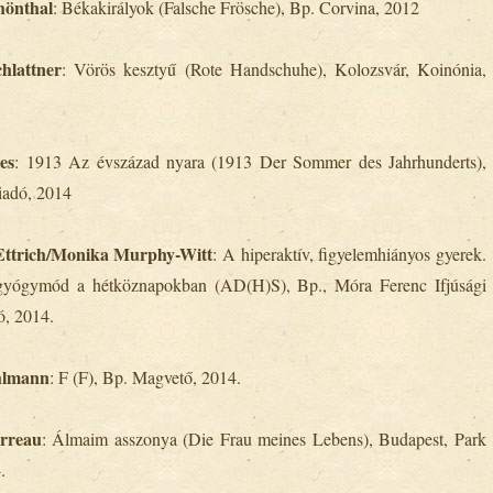
hönthal
: Békakirályok (Falsche Frösche), Bp. Corvina, 2012
hlattner
: Vörös kesztyű (Rote Handschuhe), Kolozsvár, Koinónia,
ies
: 1913 Az évszázad nyara (1913 Der Sommer des Jahrhunderts),
iadó, 2014
 Ettrich/Monika Murphy-Witt
: A hiperaktív, figyelemhiányos gyerek.
yógymód a hétköznapokban (AD(H)S), Bp., Móra Ferenc Ifjúsági
, 2014.
hlmann
: F (F), Bp. Magvető, 2014.
arreau
: Álmaim asszonya (Die Frau meines Lebens), Budapest, Park
.