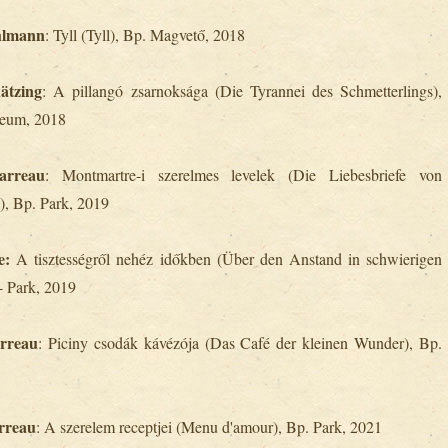
hlmann
: Tyll (Tyll), Bp. Magvető, 2018
ätzing
: A pillangó zsarnoksága (Die Tyrannei des Schmetterlings),
eum, 2018
arreau
: Montmartre-i szerelmes levelek (Die Liebesbriefe von
), Bp. Park, 2019
e:
A tisztességről nehéz időkben (Über den Anstand in schwierigen
- Park, 2019
arreau
: Piciny csodák kávézója (Das Café der kleinen Wunder), Bp.
rreau
: A szerelem receptjei (Menu d'amour), Bp. Park, 2021