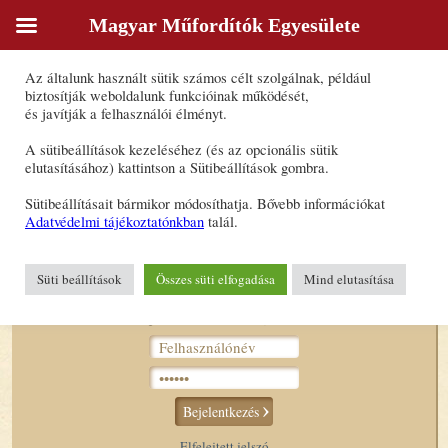
Magyar Műfordítók Egyesülete
Sütik
Az általunk használt sütik számos célt szolgálnak, például
Győri László
biztosítják weboldalunk funkcióinak működését,
és javítják a felhasználói élményt.
Forrásnyelv(ek): angol, német
A sütibeállítások kezeléséhez (és az opcionális sütik
Célnyelv(ek): magyar
elutasításához) kattintson a Sütibeállítások gombra.
Fordításon kívüli egyéb tevékenység:
Sütibeállításait bármikor módosíthatja. Bővebb információkat
- kontrollszerkesztés
Adatvédelmi tájékoztatónkban
talál.
E-mail-cím:
j.gyori.laszlo@gmail.com
Süti beállítások
Összes süti elfogadása
Mind elutasítása
Bejelentkezés tagoknak
Bejelentkezés
Elfelejtett jelszó