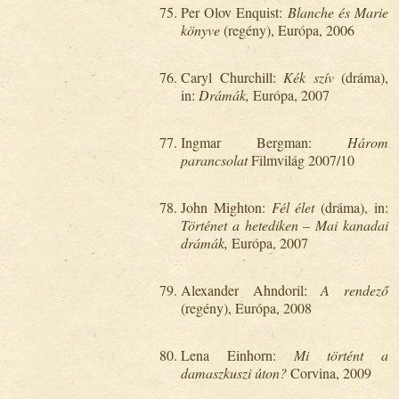
Per Olov Enquist:
Blanche és Marie
könyve
(regény), Európa, 2006
Caryl Churchill:
Kék szív
(dráma),
in:
Drámák,
Európa, 2007
Ingmar Bergman:
Három
parancsolat
Filmvilág 2007/10
John Mighton:
Fél élet
(dráma), in:
Történet a hetediken – Mai kanadai
drámák,
Európa, 2007
Alexander Ahndoril:
A rendező
(regény), Európa, 2008
Lena Einhorn:
Mi történt a
damaszkuszi úton?
Corvina, 2009