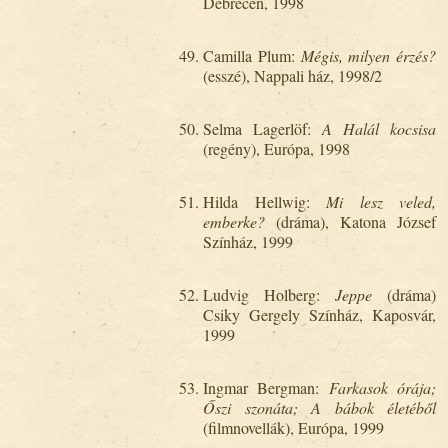
Debrecen, 1998
Camilla Plum:
Mégis, milyen érzés?
(esszé), Nappali ház, 1998/2
Selma Lagerlöf:
A Halál kocsisa
(regény), Európa, 1998
Hilda Hellwig:
Mi lesz veled,
emberke?
(dráma), Katona József
Színház, 1999
Ludvig Holberg:
Jeppe
(dráma)
Csiky Gergely Színház, Kaposvár,
1999
Ingmar Bergman:
Farkasok órája;
Őszi szonáta; A bábok életéből
(filmnovellák), Európa, 1999