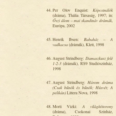
Per Olov Enquist:
Képcsinálók
(dráma), Thália Társaság, 1997; in:
Őszi álom – mai skandináv drámák,
Európa, 2002
Henrik Ibsen:
Babaház – A
vadkacsa
(drámák), Klett, 1998
August Strindberg:
Damaszkusz felé
1-2-3
(drámák), RS9 Studiószínház,
1998
August Strindberg:
Három dráma
(Csak bűnök és bűnök; Húsvét; A
pelikán)
Littera Nova, 1998
Morti Vizki:
A világítótorony
(dráma), Csokonai Színház,