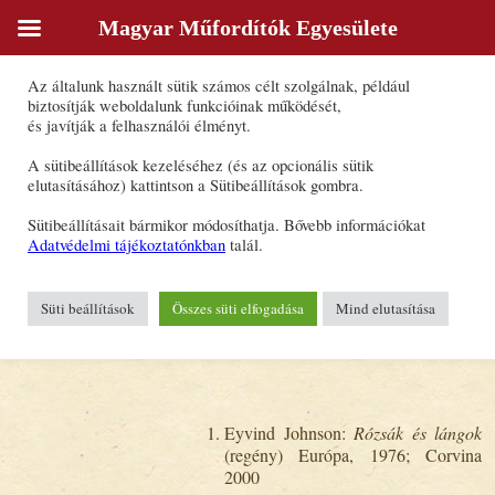
Magyar Műfordítók Egyesülete
Sütik
Az általunk használt sütik számos célt szolgálnak, például
Kúnos László
biztosítják weboldalunk funkcióinak működését,
és javítják a felhasználói élményt.
Forrásnyelv(ek): angol, dán, norvég,
A sütibeállítások kezeléséhez (és az opcionális sütik
svéd
elutasításához) kattintson a Sütibeállítások gombra.
Célnyelv(ek): magyar
Sütibeállításait bármikor módosíthatja. Bővebb információkat
E-mail-cím:
kunosl@vipmail.hu
Adatvédelmi tájékoztatónkban
talál.
Telefon: 13566718
Fontosabb fordítások
Süti beállítások
Összes süti elfogadása
Mind elutasítása
Eyvind Johnson:
Rózsák és lángok
(regény) Európa, 1976; Corvina
2000