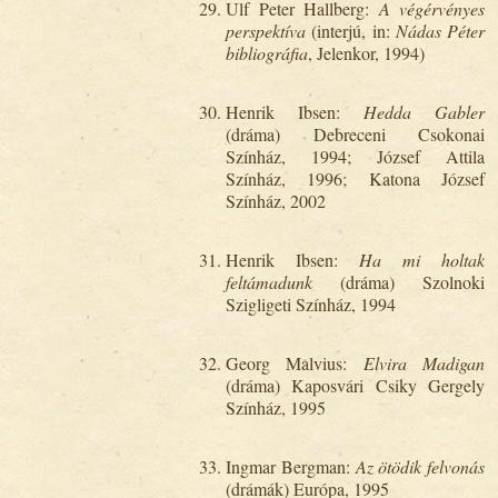
Ulf Peter Hallberg:
A végérvényes
perspektíva
(interjú, in:
Nádas Péter
bibliográfia
, Jelenkor, 1994)
Henrik Ibsen:
Hedda Gabler
(dráma) Debreceni Csokonai
Színház, 1994; József Attila
Színház, 1996; Katona József
Színház, 2002
Henrik Ibsen:
Ha mi holtak
feltámadunk
(dráma) Szolnoki
Szigligeti Színház, 1994
Georg Malvius:
Elvira Madigan
(dráma) Kaposvári Csiky Gergely
Színház, 1995
Ingmar Bergman:
Az ötödik felvonás
(drámák) Európa, 1995