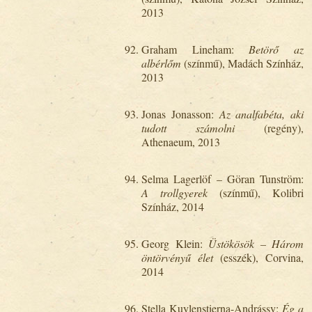
2013
Graham Lineham:
Betörő az
albérlőm
(színmű), Madách Színház,
2013
Jonas Jonasson:
Az analfabéta, aki
tudott számolni
(regény),
Athenaeum, 2013
Selma Lagerlöf – Göran Tunström:
A trollgyerek
(színmű), Kolibri
Színház, 2014
Georg Klein:
Üstökösök – Három
öntörvényű élet
(esszék), Corvina,
2014
Stella Kuylenstierna-Andrássy:
Ég a