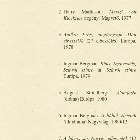
Harry Martinson:
Messzi volt
Klockrike
(regény) Magvető, 1977
Amikor Erósz megöregszik. Dán
elbeszélők
(27 elbeszélés) Európa,
1978
Ingmar Bergman:
Rítus, Szenvedély,
Színről színre
in:
Színről színre
Európa, 1979
August Strindberg:
Álomjáték
(dráma) Európa, 1980
Ingmar Bergman:
A bábok életéből
(filmdráma) Nagyvilág, 1980/12
A bűvös síp. Norvég elbeszélők
(12