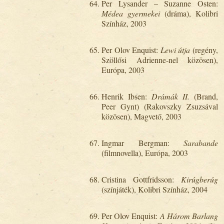
Per Lysander – Suzanne Osten:
Médea gyermekei
(dráma), Kolibri
Színház, 2003
Per Olov Enquist:
Lewi útja
(regény,
Szöllősi Adrienne-nel közösen),
Európa, 2003
Henrik Ibsen:
Drámák II.
(Brand,
Peer Gynt) (Rakovszky Zsuzsával
közösen), Magvető, 2003
Ingmar Bergman:
Sarabande
(filmnovella), Európa, 2003
Cristina Gottfridsson:
Kirúgberúg
(színjáték), Kolibri Színház, 2004
Per Olov Enquist:
A Három Barlang