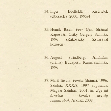
Inger Edelfeldt: Kísértetek
(elbeszélés) 2000, 1995/4
Henrik Ibsen:
Peer Gynt
(dráma)
Kaposvári Csiky Gergely Színház,
1996 (Rakovszky Zsuzsával
közösen)
August Strindberg:
Haláltánc
(dráma) Budapesti Kamaraszínház,
1996
Marit Tusvik:
Penész
(dráma), 1996,
Színház XXX/8, 1997 augusztus;
Magyar Színház, 2001; in:
Egy fiú
árnyéka – kortárs norvég
színdarabok,
Arktisz, 2008