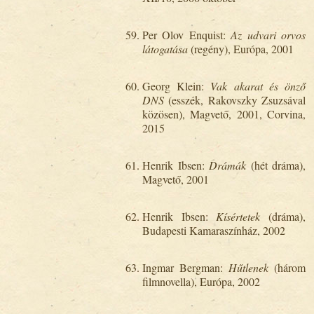
Per Olov Enquist:
Az udvari orvos
látogatása
(regény), Európa, 2001
Georg Klein:
Vak akarat és önző
DNS
(esszék, Rakovszky Zsuzsával
közösen), Magvető, 2001, Corvina,
2015
Henrik Ibsen:
Drámák
(hét dráma),
Magvető, 2001
Henrik Ibsen:
Kísértetek
(dráma),
Budapesti Kamaraszínház, 2002
Ingmar Bergman:
Hűtlenek
(három
filmnovella), Európa, 2002