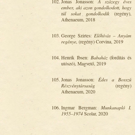
Jonas Jonasson:
A százegy éves
ember, aki azon gondolkodott, hogy
túl sokat gondolkodik
(regény),
Athenaeum, 2018
George Szirtes:
Előhívás – Anyám
regénye,
(regény) Corvina, 2019
Henrik Ibsen:
Babaház
(fordítás és
utószó), Magvető, 2019
Jonas Jonasson:
Édes a Bosszú
Részvénytársaság
(regény)
Athenaeum, 2020
Ingmar Bergman:
Munkanapló I.
1955–1974
Scolar, 2020