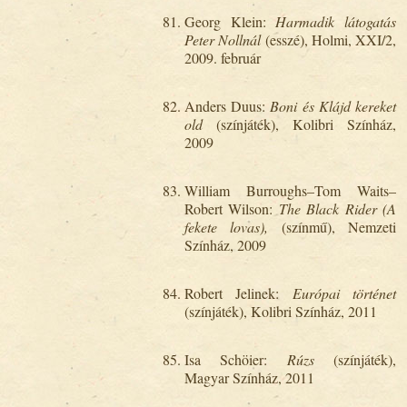
Georg Klein:
Harmadik látogatás
Peter Nollnál
(esszé), Holmi, XXI/2,
2009. február
Anders Duus:
Boni és Klájd kereket
old
(színjáték), Kolibri Színház,
2009
William Burroughs–Tom Waits–
Robert Wilson:
The Black Rider (A
fekete lovas),
(színmű), Nemzeti
Színház, 2009
Robert Jelinek:
Európai történet
(színjáték), Kolibri Színház, 2011
Isa Schöier:
Rúzs
(színjáték),
Magyar Színház, 2011