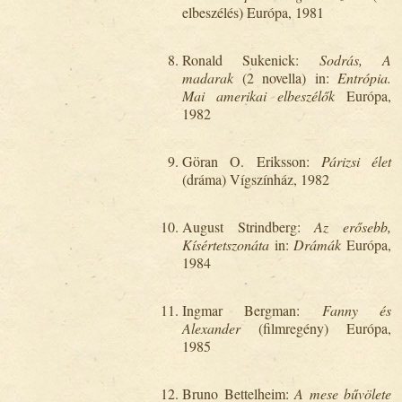
elbeszélés) Európa, 1981
Ronald Sukenick:
Sodrás, A
madarak
(2 novella) in:
Entrópia.
Mai amerikai elbeszélők
Európa,
1982
Göran O. Eriksson:
Párizsi élet
(dráma) Vígszínház, 1982
August Strindberg:
Az erősebb,
Kísértetszonáta
in:
Drámák
Európa,
1984
Ingmar Bergman:
Fanny és
Alexander
(filmregény) Európa,
1985
Bruno Bettelheim:
A mese bűvölete