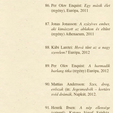
Per Olov Enquist:
Egy másik élet
(regény), Európa, 2011
Jonas Jonasson:
A százéves ember,
aki kimászott az ablakon és eltűnt
(regény) Athenaeum, 2011
Käbi Laretei:
Hová tűnt az a nagy
szerelem?
Európa, 2012
Per Olov Enquist:
A harmadik
barlang titka
(regény) Európa, 2012
Mattias Andersson:
Szex, drog,
erőszak
(in:
Jegesmedvék – kortárs
svéd drámák,
Napkút, 2012.
Henrik Ibsen:
A nép ellensége
(színmű), Katona József Színház,