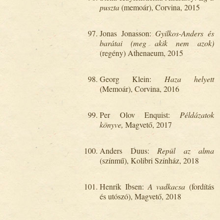
puszta
(memoár), Corvina, 2015
Jonas Jonasson:
Gyilkos-Anders és
barátai (meg akik nem azok)
(regény) Athenaeum, 2015
Georg Klein:
Haza helyett
(Memoár), Corvina, 2016
Per Olov Enquist:
Példázatok
könyve,
Magvető, 2017
Anders Duus:
Repül az alma
(színmű), Kolibri Színház, 2018
Henrik Ibsen:
A vadkacsa
(fordítás
és utószó), Magvető, 2018