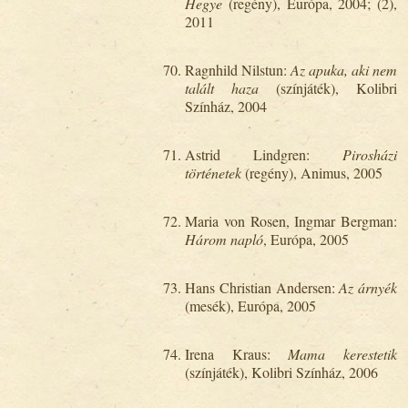
Hegye
(regény), Európa, 2004; (2),
2011
Ragnhild Nilstun:
Az apuka, aki nem
talált haza
(színjáték), Kolibri
Színház, 2004
Astrid Lindgren:
Pirosházi
történetek
(regény), Animus, 2005
Maria von Rosen, Ingmar Bergman:
Három napló
, Európa, 2005
Hans Christian Andersen:
Az árnyék
(mesék), Európa, 2005
Irena Kraus:
Mama kerestetik
(színjáték), Kolibri Színház, 2006