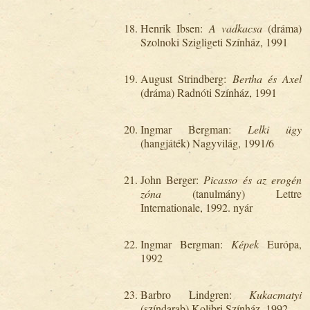
Henrik Ibsen:
A vadkacsa
(dráma)
Szolnoki Szigligeti Színház, 1991
August Strindberg:
Bertha és Axel
(dráma) Radnóti Színház, 1991
Ingmar Bergman:
Lelki ügy
(hangjáték) Nagyvilág, 1991/6
John Berger:
Picasso és az erogén
zóna
(tanulmány) Lettre
Internationale, 1992. nyár
Ingmar Bergman:
Képek
Európa,
1992
Barbro Lindgren:
Kukacmatyi
(színdarab) Kolibri Színház, 1992