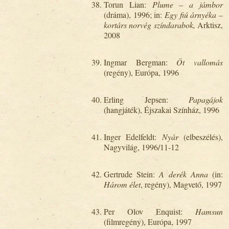
Torun Lian:
Plume – a jámbor
(dráma), 1996; in:
Egy fiú árnyéka –
kortárs norvég színdarabok,
Arktisz,
2008
Ingmar Bergman:
Öt vallomás
(regény), Európa, 1996
Erling Jepsen:
Papagájok
(hangjáték), Éjszakai Színház, 1996
Inger Edelfeldt:
Nyár
(elbeszélés),
Nagyvilág, 1996/11-12
Gertrude Stein:
A derék Anna
(in:
Három élet
, regény), Magvető, 1997
Per Olov Enquist:
Hamsun
(filmregény), Európa, 1997