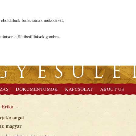
 weboldalunk funkcióinak működését,
ttintson a Sütibeállítások gombra.
ZÁS
DOKUMENTUMOK
KAPCSOLAT
ABOUT US
 Erika
v(ek): angol
k): magyar