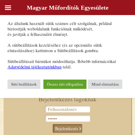
Magyar Műfordítók Egyesülete
Sütik
Az általunk használt sütik számos célt szolgálnak, például
Morcsányi Júlia
biztosítják weboldalunk funkcióinak működését,
és javítják a felhasználói élményt.
Forrásnyelv(ek): angol
A sütibeállítások kezeléséhez (és az opcionális sütik
Célnyelv(ek): magyar
elutasításához) kattintson a Sütibeállítások gombra.
Fordításon kívüli egyéb tevékenység:
Sütibeállításait bármikor módosíthatja. Bővebb információkat
- előolvasás
Adatvédelmi tájékoztatónkban
talál.
E-mail-cím:
morcsanyi.julia@gmail.com
Süti beállítások
Összes süti elfogadása
Mind elutasítása
Bejelentkezés tagoknak
Bejelentkezés