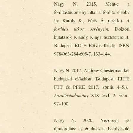
Nagy N. 2015. Ment-e a
fordítástudomány által a fordító elébb?
In: Károly K., Fóris Á. (szerk.).
A
fordítás titkos ösvényein
. Doktori
kutatások Klaudy Kinga tiszteletére II.
Budapest: ELTE Eötvös Kiadó. ISBN
978-963-284-605-7. 133–144.
Nagy N. 2017. Andrew Chesterman két
budapesti előadása (Budapest, ELTE
FTT és PPKE 2017. április 4–5.).
Fordítástudomány
XIX. évf. 2. szám.
97–100.
Nagy N. 2020. Nézőpont és
újrafordítás: az értelmezést befolyásoló