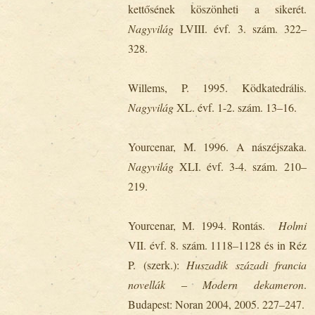
kettősének köszönheti a sikerét.
Nagyvilág
LVIII. évf. 3. szám. 322‒
328.
Willems, P. 1995. Ködkatedrális.
Nagyvilág
XL. évf. 1-2. szám. 13‒16.
Yourcenar, M. 1996. A nászéjszaka.
Nagyvilág
XLI. évf. 3-4. szám. 210‒
219.
Yourcenar, M. 1994. Rontás.
Holmi
VII. évf. 8. szám. 1118‒1128 és in Réz
P. (szerk.):
Huszadik századi francia
novellák ‒ Modern dekameron
.
Budapest: Noran 2004, 2005. 227‒247.