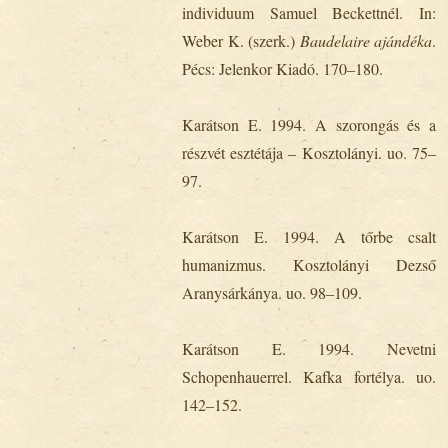
individuum Samuel Beckettnél. In:
Weber K. (szerk.)
Baudelaire ajándéka
.
Pécs: Jelenkor Kiadó. 170‒180.
Karátson E. 1994. A szorongás és a
részvét esztétája ‒ Kosztolányi. uo. 75‒
97.
Karátson E. 1994. A tőrbe csalt
humanizmus. Kosztolányi Dezső
Aranysárkánya. uo. 98‒109.
Karátson E. 1994. Nevetni
Schopenhauerrel. Kafka fortélya. uo.
142‒152.