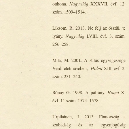
otthona.
Nagyvilág
XXXVII. évf. 12.
szám. 1509‒1514.
Liksom, R. 2013. Ne félj az ősztül, te
lyány.
Nagyvilág
LVIII. évf. 3. szám.
256‒258.
Mila, M. 2001. A stílus egységessége
Verdi életművében.
Holmi
XIII. évf. 2.
szám. 231‒240.
Rónay G. 1998. A páfrány.
Holmi
X.
évf. 11 szám. 1574‒1578.
Urpilainen, J. 2013. Finnország a
szabadság és az egyenjogúság