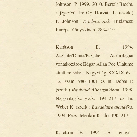
Johnson, P. 1999, 2010. Bertolt Brecht,
a jégszívű. In: Gy. Horváth L. (szerk.)
P. Johnson:
Értelmiségiek.
Budapest:
Európa Könyvkiadó. 283‒319.
Karátson E. 1994.
Asztarté/Diana/Psziché – Asztrológiai
vonatkozások Edgar Allan Poe Ulalume
című versében Nagyvilág XXXIX évf.
12. szám. 986‒1001 és In: Dobai P.
(szerk.)
Rimbaud Abesszíniában
. 1998.
Nagyvilág-könyvek. 194‒217 és In:
Weber K. (szerk.)
Baudelaire ajándéka
.
1994. Pécs: Jelenkor Kiadó. 190‒217.
Karátson E. 1994. A nyugati