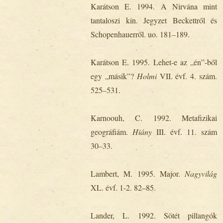
Karátson E. 1994. A Nirvána mint
tantaloszi kín. Jegyzet Beckettről és
Schopenhauerről. uo. 181‒189.
Karátson E. 1995. Lehet-e az „én”-ből
egy „másik”?
Holmi
VII. évf. 4. szám.
525‒531.
Karnoouh, C. 1992. Metafizikai
geográfiám.
Hiány
III. évf. 11. szám
30‒33.
Lambert, M. 1995. Major.
Nagyvilág
XL. évf. 1-2. 82‒85.
Lander, L. 1992. Sötét pillangók