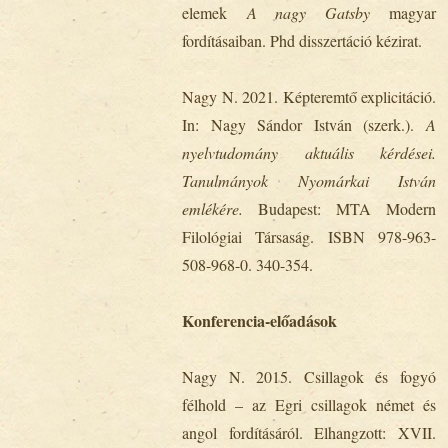
elemek
A nagy Gatsby
magyar
fordításaiban. Phd disszertáció kézirat.
Nagy N. 2021. Képteremtő explicitáció.
In: Nagy Sándor István (szerk.).
A
nyelvtudomány aktuális kérdései.
Tanulmányok Nyomárkai István
emlékére.
Budapest: MTA Modern
Filológiai Társaság. ISBN 978-963-
508-968-0. 340-354.
Konferencia-előadások
Nagy N. 2015. Csillagok és fogyó
félhold – az Egri csillagok német és
angol fordításáról. Elhangzott: XVII.