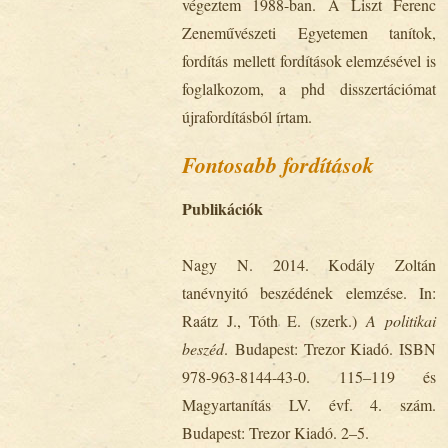
végeztem 1988-ban. A Liszt Ferenc
Zeneművészeti Egyetemen tanítok,
fordítás mellett fordítások elemzésével is
foglalkozom, a phd disszertációmat
újrafordításból írtam.
Fontosabb fordítások
Publikációk
Nagy N. 2014. Kodály Zoltán
tanévnyitó beszédének elemzése. In:
Raátz J., Tóth E. (szerk.)
A politikai
beszéd
. Budapest: Trezor Kiadó. ISBN
978-963-8144-43-0. 115‒119 és
Magyartanítás LV. évf. 4. szám.
Budapest: Trezor Kiadó. 2–5.