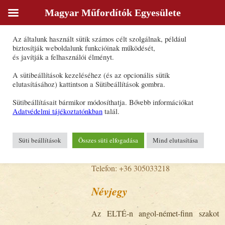
Magyar Műfordítók Egyesülete
Sütik
Az általunk használt sütik számos célt szolgálnak, például
Nagy Nóra
biztosítják weboldalunk funkcióinak működését,
és javítják a felhasználói élményt.
Forrásnyelv(ek): angol, finn, francia,
A sütibeállítások kezeléséhez (és az opcionális sütik
német, olasz
elutasításához) kattintson a Sütibeállítások gombra.
Célnyelv(ek): magyar
Sütibeállításait bármikor módosíthatja. Bővebb információkat
Fordításon kívüli egyéb tevékenység:
Adatvédelmi tájékoztatónkban
talál.
- előolvasás
- szerkesztés
Süti beállítások
Összes süti elfogadása
Mind elutasítása
- kontrollszerkesztés
E-mail-cím:
nagynora95@gmail.com
Telefon: +36 305033218
Névjegy
Az ELTÉ-n angol-német-finn szakot