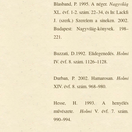
Blasband, P. 1995. A néger.
Nagyvilág
XL. évf. 1-2. szám. 22‒34, és In: Lackfi
J. (szerk.) Szerelem a síneken. 2002.
Budapest: Nagyvilág-könyvek. 198‒
221.
Buzzati, D.1992. Elidegenedés.
Holmi
IV. évf. 8. szám. 1126‒1128.
Durban, P. 2002. Hamarosan.
Holmi
XIV. évf. 8. szám. 968‒980.
Hesse, H. 1993. A henyélés
művészete.
Holmi
V. évf. 7. szám.
990‒994.