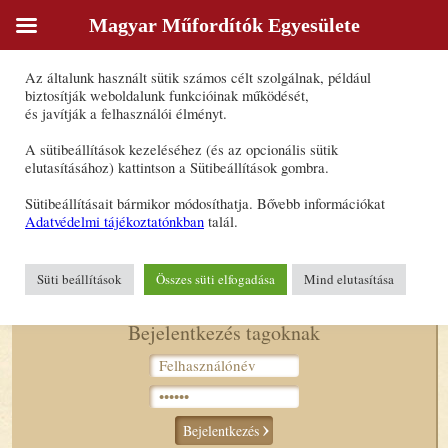
Magyar Műfordítók Egyesülete
Sütik
Az általunk használt sütik számos célt szolgálnak, például
Patkó Éva
biztosítják weboldalunk funkcióinak működését,
és javítják a felhasználói élményt.
Forrásnyelv(ek): angol, francia,
A sütibeállítások kezeléséhez (és az opcionális sütik
magyar, olasz, román
elutasításához) kattintson a Sütibeállítások gombra.
Célnyelv(ek): angol, magyar, román
Sütibeállításait bármikor módosíthatja. Bővebb információkat
E-mail-cím:
patkoeva@gmail.com
Adatvédelmi tájékoztatónkban
talál.
Süti beállítások
Összes süti elfogadása
Mind elutasítása
Bejelentkezés tagoknak
Bejelentkezés