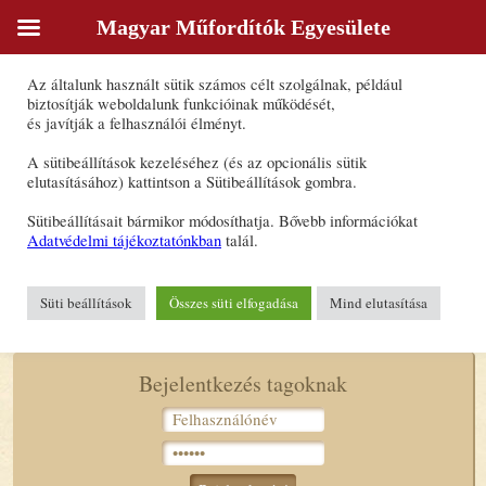
Magyar Műfordítók Egyesülete
Sütik
Az általunk használt sütik számos célt szolgálnak, például
Vályi Horváth Erika
biztosítják weboldalunk funkcióinak működését,
és javítják a felhasználói élményt.
Forrásnyelv(ek): cseh, német, szlovák
A sütibeállítások kezeléséhez (és az opcionális sütik
Célnyelv(ek): magyar
elutasításához) kattintson a Sütibeállítások gombra.
E-mail-cím:
horvatherika30@gmail.com
Sütibeállításait bármikor módosíthatja. Bővebb információkat
Adatvédelmi tájékoztatónkban
talál.
Süti beállítások
Összes süti elfogadása
Mind elutasítása
Bejelentkezés tagoknak