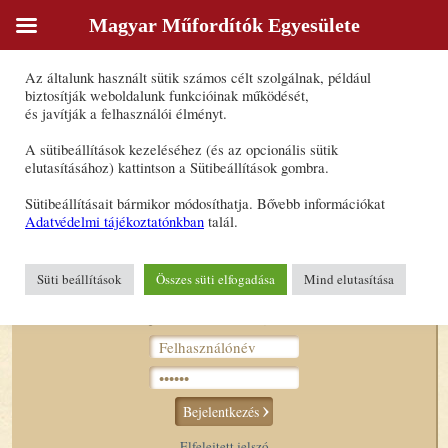
Magyar Műfordítók Egyesülete
Sütik
Az általunk használt sütik számos célt szolgálnak, például
Várady Szabolcs
biztosítják weboldalunk funkcióinak működését,
és javítják a felhasználói élményt.
Forrásnyelv(ek): angol
A sütibeállítások kezeléséhez (és az opcionális sütik
Célnyelv(ek): magyar
elutasításához) kattintson a Sütibeállítások gombra.
E-mail-cím:
varadyszab@gmail.com
Sütibeállításait bármikor módosíthatja. Bővebb információkat
Adatvédelmi tájékoztatónkban
talál.
Süti beállítások
Összes süti elfogadása
Mind elutasítása
Bejelentkezés tagoknak
Bejelentkezés
Elfelejtett jelszó