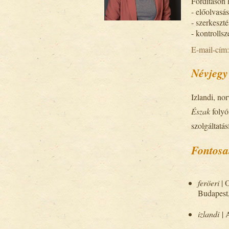
Fordításon 
- előolvasás
- szerkeszté
- kontrollsz
E-mail-cím
Névjegy
Izlandi, no
Észak
folyó
szolgáltatás
Fontosa
feröeri
| 
Budapest
izlandi
| 