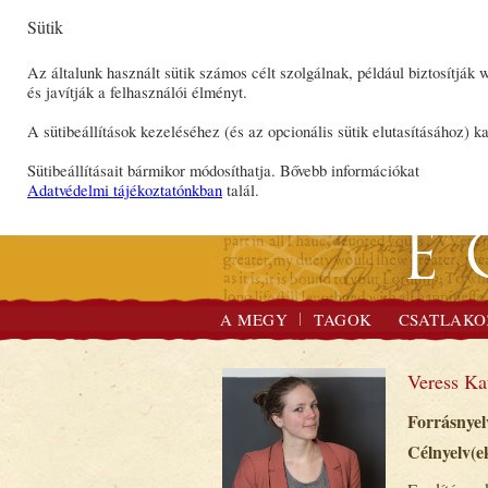
Sütik
Az általunk használt sütik számos célt szolgálnak, például biztosítják
és javítják a felhasználói élményt.
A sütibeállítások kezeléséhez (és az opcionális sütik elutasításához) ka
Sütibeállításait bármikor módosíthatja. Bővebb információkat
Adatvédelmi tájékoztatónkban
talál.
A MEGY
TAGOK
CSATLAKO
Veress Ka
Forrásnyelv
Célnyelv(e