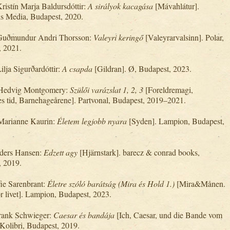
Kristín Marja Baldursdóttir:
A sirályok kacagása
[Mávahlátur].
s Media, Budapest, 2020.
Guðmundur Andri Thorsson:
Valeyri keringő
[Valeyrarvalsinn]. Polar,
, 2021.
Lilja Sigurðardóttir:
A csapda
[Gildran]. Ø, Budapest, 2023.
 Hedvig Montgomery:
Szülői varázslat 1, 2, 3
[Foreldremagi,
s tid, Barnehageårene]. Partvonal, Budapest, 2019–2021.
 Marianne Kaurin:
Életem legjobb nyara
[Syden]. Lampion, Budapest,
nders Hansen:
Edzett agy
[Hjärnstark]. barecz & conrad books,
, 2019.
fie Sarenbrant:
Életre szóló barátság (Mira és Hold 1.)
[Mira&Månen.
r livet]. Lampion, Budapest, 2023.
Frank Schwieger:
Caesar és bandája
[Ich, Caesar, und die Bande vom
 Kolibri, Budapest, 2019.