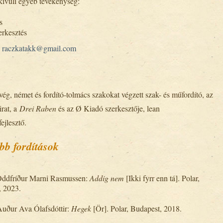
kívüli egyéb tevékenység:
s
erkesztés
:
raczkatakk@gmail.com
rvég, német és fordító-tolmács szakokat végzett szak- és műfordító, az
irat, a
Drei Raben
és az Ø Kiadó szerkesztője, lean
fejlesztő.
bb fordítások
Oddfríður Marni Rasmussen:
Addig nem
[Ikki fyrr enn tá]. Polar,
, 2023.
Auður Ava Ólafsdóttir:
Hegek
[Ör]. Polar, Budapest, 2018.