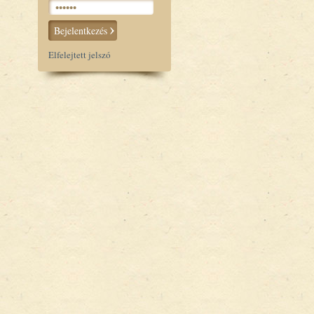
Bejelentkezés
Elfelejtett jelszó