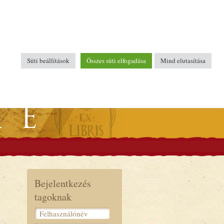
Süti beállítások
Összes süti elfogadása
Mind elutasítása
Bejelentkezés
tagoknak