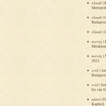
izlandi
| 
Metropoli
izlandi
| 
Budapest
izlandi
| 
norvég
|
Miraklene
norvég
|
2023.
svéd
| A
Budapest
svéd
| So
En vän fö
német
| 
Kapitol].