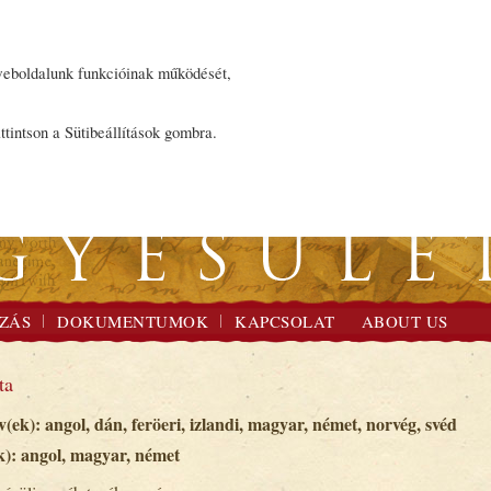
 weboldalunk funkcióinak működését,
ttintson a Sütibeállítások gombra.
ZÁS
DOKUMENTUMOK
KAPCSOLAT
ABOUT US
ta
(ek): angol, dán, feröeri, izlandi, magyar, német, norvég, svéd
k): angol, magyar, német