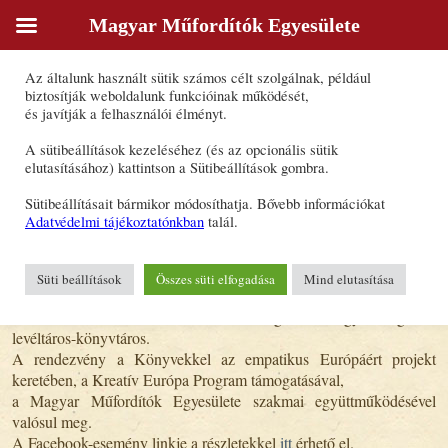
Magyar Műfordítók Egyesülete
Sütik
Az általunk használt sütik számos célt szolgálnak, például
Katalán kultúra a fordító fekete
biztosítják weboldalunk funkcióinak működését,
és javítják a felhasználói élményt.
dobozából
A sütibeállítások kezeléséhez (és az opcionális sütik
elutasításához) kattintson a Sütibeállítások gombra.
2024. április 12., 13:53
Sütibeállításait bármikor módosíthatja. Bővebb információkat
Könyvekkel az empatikus Európáért
Adatvédelmi tájékoztatónkban
talál.
Szöveg és szöveg közötti birodalom. Mit rejt a fordítás köztes
zónája? Hogyan fordítjuk a fordíthatatlant? Mi köze a valenciai
nemzettudatnak az IKEÁhoz, ki érti a mondókákat, s hogyan?
Süti beállítások
Összes süti elfogadása
Mind elutasítása
Világirodalom a fordítóműhelyből.
Nemes Krisztina műfordítóval beszélget Somogyi Boglárka
levéltáros-könyvtáros.
A rendezvény a Könyvekkel az empatikus Európáért projekt
keretében, a Kreatív Európa Program támogatásával,
a Magyar Műfordítók Egyesülete szakmai együttműködésével
valósul meg.
A Facebook-esemény linkje a részletekkel
itt
érhető el.