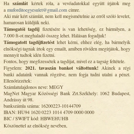
számlát
Ha
kértek róla, a vevőadatokkal együtt írjátok meg
a
muforditoegyesulet@gmail.com
címre.
Aki már kért számlát, nem kell megismételnie az erről szóló levelet,
hamarosan küldjük neki.
Támogatói tagdíj
fizetésére is van lehetőség, ez bármilyen, a
7.000 ft-ot meghaladó összeg lehet. Hálásan fogadjuk!
Támogatott tagdíjfizetést
lehet kérni, ehhez elég, ha bármelyik
elnökségi tagnak írtok egy emailt, amiben röviden megírjátok, hogy
mennyit tudtok idén fizetni.
Fontos, hogy megfizessétek a tagdíjat, mivel ez a tagság feltétele.
2021. tavaszán bankot váltottunk!
Figyelem:
Akinek a régi
banki adataink vannak rögzítve, nem fogja tudni utalni a pénzt.
Ellenőrizzétek:
Számlatulajdonos neve: MEGY
MagNet Magyar Közösségi Bank Zrt.Székhely: 1062 Budapest,
Andrássy út 98.
bankszámla száma: 16200223-10144709
IBAN: HU94 1620 0223 1014 4709 0000 0000
BIC / SWIFT kód: HBWEHUHB
Köszönettel az elnökség nevében,