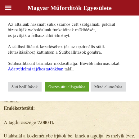
Magyar Műfordítók Egyesülete
Sütik
Az általunk használt sütik számos célt szolgálnak, például
Lejár a tagdíjfizetés határideje!
biztosítják weboldalunk funkcióinak működését,
és javítják a felhasználói élményt.
2022. február 10., 08:46
A sütibeállítások kezeléséhez (és az opcionális sütik
elutasításához) kattintson a Sütibeállítások gombra.
Kedves MEGY-tagok, a mai határidőig a tagság 80%-a, 100 ember
befizette a tagsági díjat. Sokan közülük támogatói tagdíjat, amit
Sütibeállításait bármikor módosíthatja. Bővebb információkat
nagyon köszönünk!
Adatvédelmi tájékoztatónkban
talál.
Alapszabályunk értelmében február 10-i dátummal kell beérkeznie
a tagsági díjaknak. A befizetés azért különösen fontos, mert a tagdíj
Süti beállítások
Összes süti elfogadása
Mind elutasítása
az egyetlen biztos bevétele az egyesületnek. Kérjük, hogy aki még
nem tette meg, utalja át. A tudnivalók a korábbi levelekben benne
vannak.
Emlékeztetőül:
7.000 ft.
A tagdíj összege
Utalásnál a közleménybe írjátok be, kinek a tagdíja, és melyik évre.