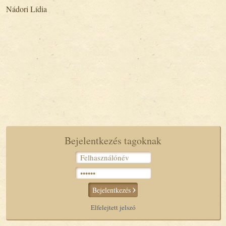
Nádori Lídia
Bejelentkezés tagoknak
Bejelentkezés
Elfelejtett jelszó