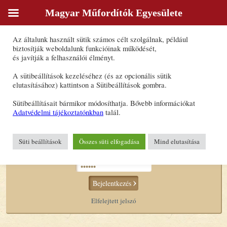
Magyar Műfordítók Egyesülete
Sütik
Az általunk használt sütik számos célt szolgálnak, például
biztosítják weboldalunk funkcióinak működését,
és javítják a felhasználói élményt.
A sütibeállítások kezeléséhez (és az opcionális sütik
elutasításához) kattintson a Sütibeállítások gombra.
Sütibeállításait bármikor módosíthatja. Bővebb információkat
Adatvédelmi tájékoztatónkban
talál.
Bejelentkezés tagoknak
Süti beállítások
Összes süti elfogadása
Mind elutasítása
Bejelentkezés
Elfelejtett jelszó