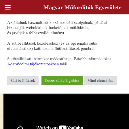
Magyar Műfordítók Egyesülete
Sütik
Az általunk használt sütik számos célt szolgálnak, például
Géher István emléktábla avatása
biztosítják weboldalunk funkcióinak működését,
és javítják a felhasználói élményt.
2021. június 23., 16:25
A sütibeállítások kezeléséhez (és az opcionális sütik
elutasításához) kattintson a Sütibeállítások gombra.
Sütibeállításait bármikor módosíthatja. Bővebb információkat
Adatvédelmi tájékoztatónkban
talál.
Süti beállítások
Összes süti elfogadása
Mind elutasítása